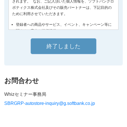
されます。 なお、ご記入頂いた個人情報を、ソフトバンクロ
ボティクス株式会社及びその販売パートナーは、下記目的の
ために利用させていただきます。
登録者への商品やサービス、イベント、キャンペーン等に
関するご案内や情報提供
マーケティングや商品開発、イベントやキャンペーンなど
のプロモーション活動、サービス改善などにおける統計的
データとしての利用
商品の品質やサービスの向上を目的としたアンケート調査
のご協力依頼及びアンケート調査に付随する諸対応
登録者からのお問い合わせ対応、その他必要に応じた登録
者との連絡
お問合わせ
また、同目的のため、ご記入頂いた個人情報を委託先と共
同利用します。
Whizセミナー事務局
共同利用される個人情報の保護管理者は、ソフトバンクロボ
SBRGRP-autostore-inquiry@g.softbank.co.jp
ティクス株式会社の情報セキュリティ管理責任者です。