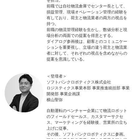
を担当。
前職では自社物流倉庫でセンター長として、
損益管理、現場オペレーション管理の経験を
有しており、荷主と物流業者の両方の視点を
持つ。
前職の物流管理経験を生かし、数値分析と現
場分析の両面での提案を得意とする。
ダイアログ参画後は、顧客とのコミュニケー
ションを重要視し、立場の違う荷主と物流業
者に対して、それぞれの視点を含めながらの
提案を意識している。
＜登壇者＞
ソフトバンクロボティクス株式会社
ロジスティクス事業本部 事業推進統括部 事業
開発部 事業企画課
横山聖弥
自動運転のベンチャー企業にて物流ロボット
のフィールドセールス、カスタマーサクセ
ス、マーケティングを経験後、営業所の立ち
上げに従事。
その後、ソフトバンクロボティクスに参画。